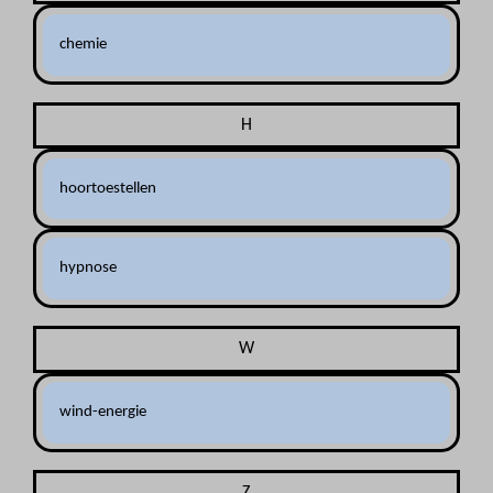
chemie
H
hoortoestellen
hypnose
W
wind-energie