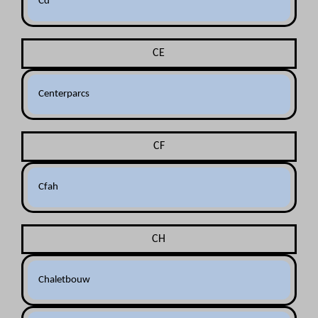
Cd
CE
Centerparcs
CF
Cfah
CH
Chaletbouw