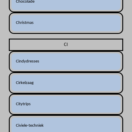
Chocolade
Christmas
CI
Cindydresses
Cirkelzaag
Citytrips
Civiele-techniek