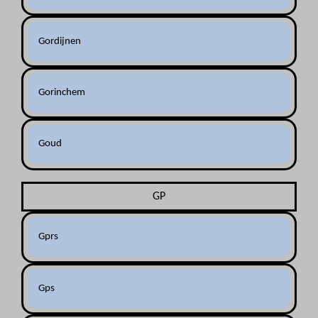
Gordijnen
Gorinchem
Goud
GP
Gprs
Gps